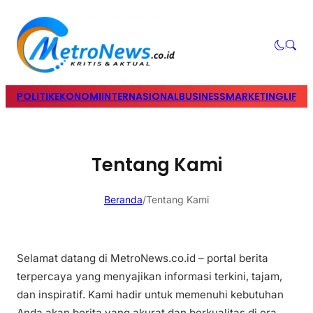
POLITIK
EKONOMI
INTERNASIONAL
BUSINESS
MARKETING
LIFES
Tentang Kami
Beranda
/
Tentang Kami
Selamat datang di MetroNews.co.id – portal berita
terpercaya yang menyajikan informasi terkini, tajam,
dan inspiratif. Kami hadir untuk memenuhi kebutuhan
Anda akan berita yang akurat dan berkualitas di era