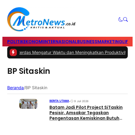
POLITIK
EKONOMI
INTERNASIONAL
BUSINESS
MARKETING
LIFES
1 -
Tips Cerdas Mengatur Waktu dan Meningkatkan Produktivitas saa
BP Sitaskin
Beranda
/
BP Sitaskin
BERITA UTAMA
•
9 Juli 2026
Batam Jadi Pilot Project SiTaskin
Pesisir, Amsakar Tegaskan
Pengentasan Kemiskinan Butuh
Kolaborasi