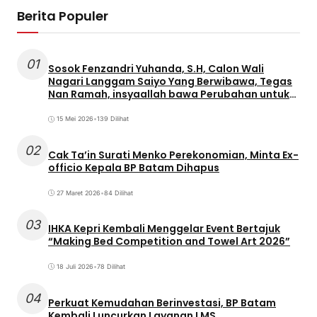
Berita Populer
01
Sosok Fenzandri Yuhanda, S.H, Calon Wali
Nagari Langgam Saiyo Yang Berwibawa, Tegas
Nan Ramah, insyaallah bawa Perubahan untuk
Masyarakat
15 Mei 2026
•
139 Dilihat
02
Cak Ta’in Surati Menko Perekonomian, Minta Ex-
officio Kepala BP Batam Dihapus
27 Maret 2026
•
84 Dilihat
03
IHKA Kepri Kembali Menggelar Event Bertajuk
“Making Bed Competition and Towel Art 2026”
18 Juli 2026
•
78 Dilihat
04
Perkuat Kemudahan Berinvestasi, BP Batam
Kembali Luncurkan Layanan LMS