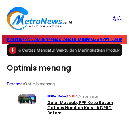
POLITIK
EKONOMI
INTERNASIONAL
BUSINESS
MARKETING
LIFES
#1 -
Tips Cerdas Mengatur Waktu dan Meningkatkan Produktivitas 
Optimis menang
Beranda
/
Optimis menang
BERITA UTAMA
|
POLITIK
•
18 April 2026
Gelar Muscab, PPP Kota Batam
Optimis Nambah Kursi di DPRD
Batam