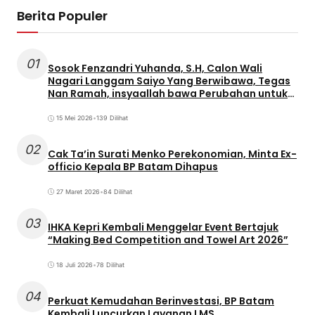
Berita Populer
01
Sosok Fenzandri Yuhanda, S.H, Calon Wali
Nagari Langgam Saiyo Yang Berwibawa, Tegas
Nan Ramah, insyaallah bawa Perubahan untuk
Masyarakat
15 Mei 2026
•
139 Dilihat
02
Cak Ta’in Surati Menko Perekonomian, Minta Ex-
officio Kepala BP Batam Dihapus
27 Maret 2026
•
84 Dilihat
03
IHKA Kepri Kembali Menggelar Event Bertajuk
“Making Bed Competition and Towel Art 2026”
18 Juli 2026
•
78 Dilihat
04
Perkuat Kemudahan Berinvestasi, BP Batam
Kembali Luncurkan Layanan LMS