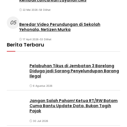
22 Mei 2026
•
58 Dilihat
05
Beredar Video Perundungan di Sekolah
Yehonala, Netizen Murka
17 April 2026
•
53 Dilihat
Berita Terbaru
Pelabuhan Tikus di Jembatan 3 Barelang
Diduga jadi Sarang Penyelundupan Barang
Ilegal
6 Agustus 2026
Jangan Salah Paham! Ketua RT/RW Batam
Cuma Bantu Update Data, Bukan Tagih
Pajak
30 Juli 2026