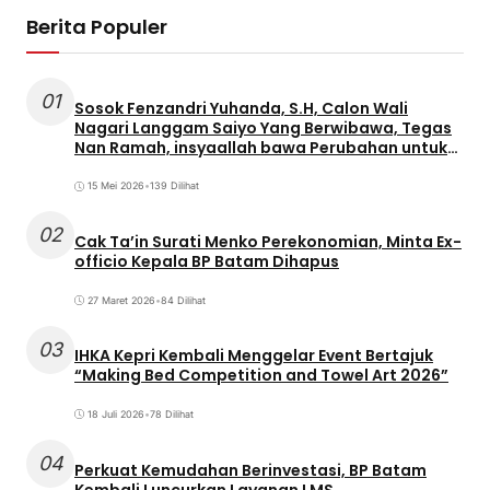
Berita Populer
01
Sosok Fenzandri Yuhanda, S.H, Calon Wali
Nagari Langgam Saiyo Yang Berwibawa, Tegas
Nan Ramah, insyaallah bawa Perubahan untuk
Masyarakat
15 Mei 2026
•
139 Dilihat
02
Cak Ta’in Surati Menko Perekonomian, Minta Ex-
officio Kepala BP Batam Dihapus
27 Maret 2026
•
84 Dilihat
03
IHKA Kepri Kembali Menggelar Event Bertajuk
“Making Bed Competition and Towel Art 2026”
18 Juli 2026
•
78 Dilihat
04
Perkuat Kemudahan Berinvestasi, BP Batam
Kembali Luncurkan Layanan LMS