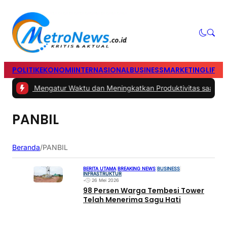
POLITIK
EKONOMI
INTERNASIONAL
BUSINESS
MARKETING
LIFES
s Cerdas Mengatur Waktu dan Meningkatkan Produktivitas saat Bek
PANBIL
Beranda
/
PANBIL
BERITA UTAMA
|
BREAKING NEWS
|
BUSINESS
|
INFRASTRUKTUR
•
26 Mei 2026
98 Persen Warga Tembesi Tower
Telah Menerima Sagu Hati