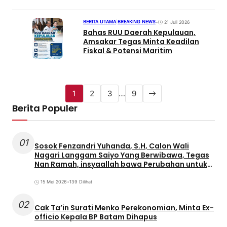
BERITA UTAMA
|
BREAKING NEWS
•
21 Juli 2026
Bahas RUU Daerah Kepulauan,
Amsakar Tegas Minta Keadilan
Fiskal & Potensi Maritim
1
2
3
…
9
Berita Populer
01
Sosok Fenzandri Yuhanda, S.H, Calon Wali
Nagari Langgam Saiyo Yang Berwibawa, Tegas
Nan Ramah, insyaallah bawa Perubahan untuk
Masyarakat
15 Mei 2026
•
139 Dilihat
02
Cak Ta’in Surati Menko Perekonomian, Minta Ex-
officio Kepala BP Batam Dihapus