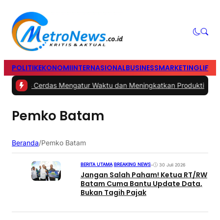
POLITIK
EKONOMI
INTERNASIONAL
BUSINESS
MARKETING
LIFES
#1 -
Tips Cerdas Mengatur Waktu dan Meningkatkan Produktivitas s
Pemko Batam
Beranda
/
Pemko Batam
BERITA UTAMA
|
BREAKING NEWS
•
30 Juli 2026
Jangan Salah Paham! Ketua RT/RW
Batam Cuma Bantu Update Data,
Bukan Tagih Pajak