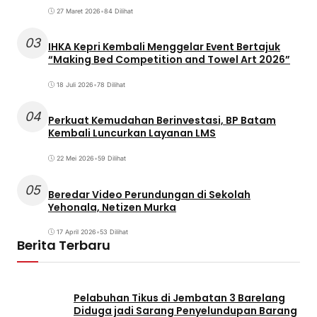
27 Maret 2026
•
84 Dilihat
03
IHKA Kepri Kembali Menggelar Event Bertajuk
“Making Bed Competition and Towel Art 2026”
18 Juli 2026
•
78 Dilihat
04
Perkuat Kemudahan Berinvestasi, BP Batam
Kembali Luncurkan Layanan LMS
22 Mei 2026
•
59 Dilihat
05
Beredar Video Perundungan di Sekolah
Yehonala, Netizen Murka
17 April 2026
•
53 Dilihat
Berita Terbaru
Pelabuhan Tikus di Jembatan 3 Barelang
Diduga jadi Sarang Penyelundupan Barang