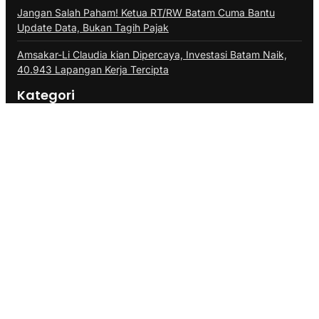
Jangan Salah Paham! Ketua RT/RW Batam Cuma Bantu
Update Data, Bukan Tagih Pajak
Amsakar-Li Claudia kian Dipercaya, Investasi Batam Naik,
40.943 Lapangan Kerja Tercipta
Kategori
Berita
Berita Utama
Branding
Breaking News
Business
Cuaca
Ekonomi
Gaya Hidup
Health & Fitness
Human Interest
Infrastruktur
Inspirasi
Internasional
Kesehatan
Kriminal
Lifestyle
Lokal
Marketing
Olahraga
Opini
Politik
SEO
Technology
Teknologi
Transportasi
Travel
Link Penting
Tentang Kami
Kerja Sama
Kontak