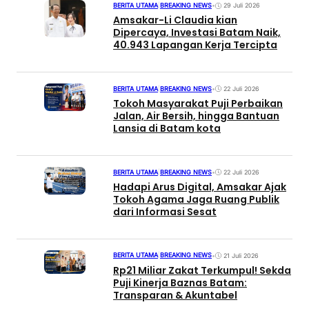
BERITA UTAMA
|
BREAKING NEWS
•
29 Juli 2026
Amsakar-Li Claudia kian
Dipercaya, Investasi Batam Naik,
40.943 Lapangan Kerja Tercipta
BERITA UTAMA
|
BREAKING NEWS
•
22 Juli 2026
Tokoh Masyarakat Puji Perbaikan
Jalan, Air Bersih, hingga Bantuan
Lansia di Batam kota
BERITA UTAMA
|
BREAKING NEWS
•
22 Juli 2026
Hadapi Arus Digital, Amsakar Ajak
Tokoh Agama Jaga Ruang Publik
dari Informasi Sesat
BERITA UTAMA
|
BREAKING NEWS
•
21 Juli 2026
Rp21 Miliar Zakat Terkumpul! Sekda
Puji Kinerja Baznas Batam:
Transparan & Akuntabel