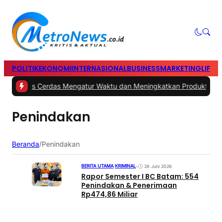
POLITIK
EKONOMI
INTERNASIONAL
BUSINESS
MARKETING
LIFES
#1 -
Tips Cerdas Mengatur Waktu dan Meningkatkan Produktivitas 
Penindakan
Beranda
/
Penindakan
BERITA UTAMA
|
KRIMINAL
•
26 Juni 2026
Rapor Semester I BC Batam: 554
Penindakan & Penerimaan
Rp474,86 Miliar