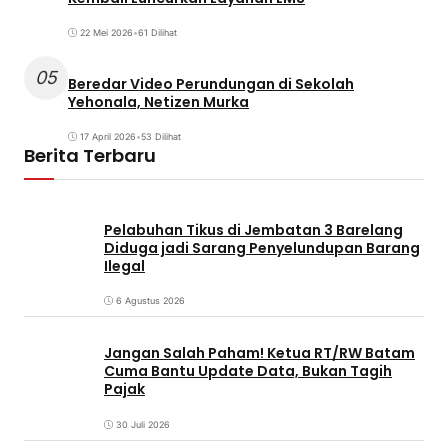
22 Mei 2026
•
61 Dilihat
05
Beredar Video Perundungan di Sekolah
Yehonala, Netizen Murka
17 April 2026
•
53 Dilihat
Berita Terbaru
Pelabuhan Tikus di Jembatan 3 Barelang
Diduga jadi Sarang Penyelundupan Barang
Ilegal
6 Agustus 2026
Jangan Salah Paham! Ketua RT/RW Batam
Cuma Bantu Update Data, Bukan Tagih
Pajak
30 Juli 2026