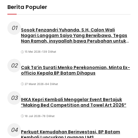
Berita Populer
01
Sosok Fenzandri Yuhanda, S.H, Calon Wali
Nagari Langgam Saiyo Yang Berwibawa, Tegas
Nan Ramah, insyaallah bawa Perubahan untuk
Masyarakat
15 Mei 2026
•
139 Dilihat
02
Cak Ta’in Surati Menko Perekonomian, Minta Ex-
officio Kepala BP Batam Dihapus
27 Maret 2026
•
84 Dilihat
03
IHKA Kepri Kembali Menggelar Event Bertajuk
“Making Bed Competition and Towel Art 2026”
18 Juli 2026
•
78 Dilihat
04
Perkuat Kemudahan Berinvestasi, BP Batam
Kembali Luncurkan Layanan LMS