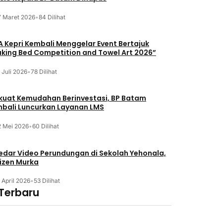
7 Maret 2026
•
84 Dilihat
A Kepri Kembali Menggelar Event Bertajuk
king Bed Competition and Towel Art 2026”
 Juli 2026
•
78 Dilihat
kuat Kemudahan Berinvestasi, BP Batam
bali Luncurkan Layanan LMS
2 Mei 2026
•
60 Dilihat
edar Video Perundungan di Sekolah Yehonala,
izen Murka
 April 2026
•
53 Dilihat
 Terbaru