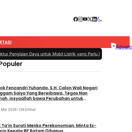
RTASI
×
ur Pengisian Daya untuk Mobil Listrik yang Perlu Diperhatikan
|
#3 -
P
 Populer
ok Fenzandri Yuhanda, S.H, Calon Wali Nagari
ggam Saiyo Yang Berwibawa, Tegas Nan
ah, insyaallah bawa Perubahan untuk
yarakat
5 Mei 2026
•
139 Dilihat
 Ta’in Surati Menko Perekonomian, Minta Ex-
icio Kepala BP Batam Dihapus