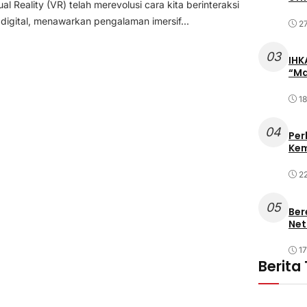
ual Reality (VR) telah merevolusi cara kita berinteraksi
digital, menawarkan pengalaman imersif...
2
03
IHK
“Ma
18
04
Per
Kem
2
05
Ber
Net
17
Berita