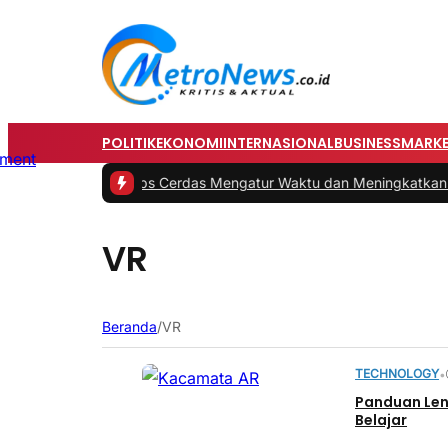
POLITIK
EKONOMI
INTERNASIONAL
BUSINESS
MARKE
#1 -
Tips Cerdas Mengatur Waktu dan Meningkatkan Pro
VR
Beranda
/
VR
TECHNOLOGY
•
Panduan Len
Belajar