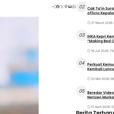
Facebook
Twitter
Pinterest
Mail
WhatsApp
02
Cak Ta’in Sur
officio Kepal
27 Maret 2026
•
03
IHKA Kepri Ke
“Making Bed C
18 Juli 2026
•
78 
04
Perkuat Kemud
Kembali Lunc
22 Mei 2026
•
58
05
Beredar Video
Netizen Murka
17 April 2026
•
5
Berita Terbar