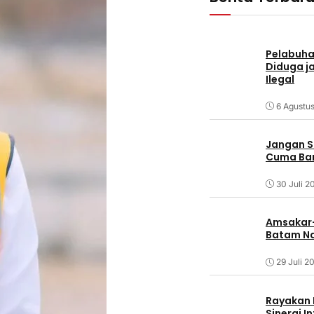
Pelabuha
Diduga j
Ilegal
6 Agustu
Jangan S
Cuma Ban
30 Juli 2
Amsakar-L
Batam Na
29 Juli 2
Rayakan H
Sinergi I