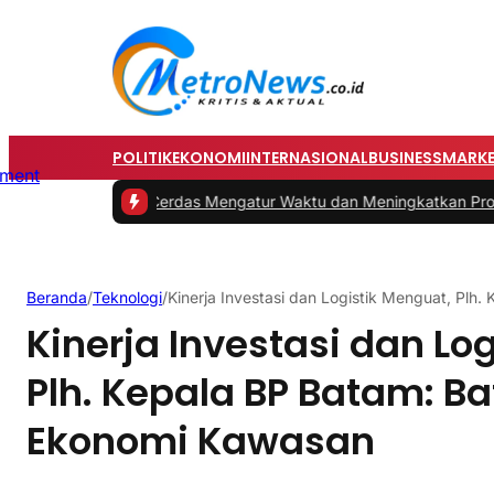
POLITIK
EKONOMI
INTERNASIONAL
BUSINESS
MARKE
#1 -
Tips Cerdas Mengatur Waktu dan Meningkatkan Produkti
Beranda
/
Teknologi
/
Kinerja Investasi dan Logistik Menguat, Pl
Kinerja Investasi dan Lo
Plh. Kepala BP Batam: 
Ekonomi Kawasan