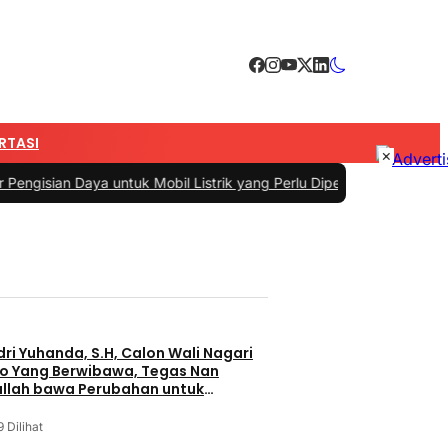
RTASI
×
gisian Daya untuk Mobil Listrik yang Perlu Diperhatikan
|
#3 -
Pandua
ri Yuhanda, S.H, Calon Wali Nagari
o Yang Berwibawa, Tegas Nan
allah bawa Perubahan untuk
9 Dilihat