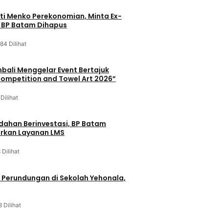
ati Menko Perekonomian, Minta Ex-
a BP Batam Dihapus
84 Dilihat
mbali Menggelar Event Bertajuk
ompetition and Towel Art 2026”
Dilihat
ahan Berinvestasi, BP Batam
urkan Layanan LMS
 Dilihat
 Perundungan di Sekolah Yehonala,
3 Dilihat
u