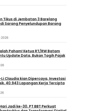
n Tikus di Jembatan 3 Barelang
adi Sarang Penyelundupan Barang
s 2026
alah Paham! Ketua RT/RW Batam
tu Update Data, Bukan Tagih Pajak
026
i Claudia kian Dipercaya, Investasi
ik, 40.943 Lapangan Kerja Tercipta
026
ari Jadi ke-30, PT BBT Perkuat
nfrastruktur dan Transformasi Digital