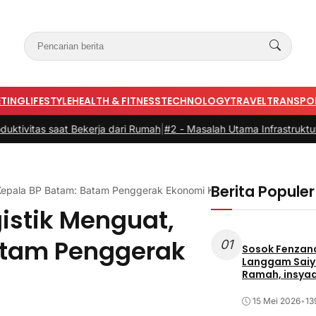
TING
LIFESTYLE
HEALTH & FITNESS
TECHNOLOGY
TRAVEL
TRANSPO
vitas saat Bekerja dari Rumah
|
#2 -
Masalah Utama Infrastruktur Pen
Berita Populer
h. Kepala BP Batam: Batam Penggerak Ekonomi Kawasan
gistik Menguat,
Batam Penggerak
01
Sosok Fenzand
Langgam Saiy
Ramah, insya
Masyarakat
15 Mei 2026
•
13