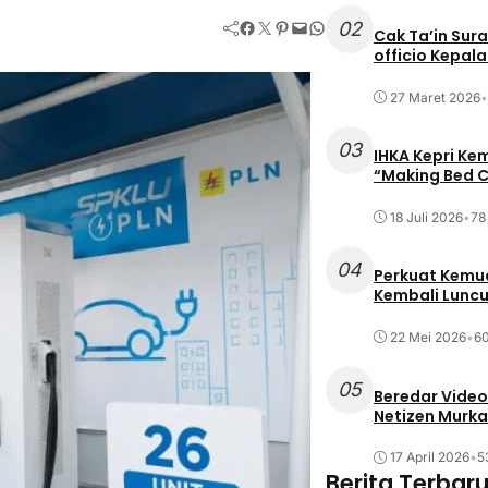
Facebook
Twitter
Pinterest
Mail
WhatsApp
02
Cak Ta’in Sur
officio Kepal
27 Maret 2026
•
03
IHKA Kepri Ke
“Making Bed C
18 Juli 2026
•
78 
04
Perkuat Kemud
Kembali Lunc
22 Mei 2026
•
60
05
Beredar Video
Netizen Murka
17 April 2026
•
5
Berita Terbar