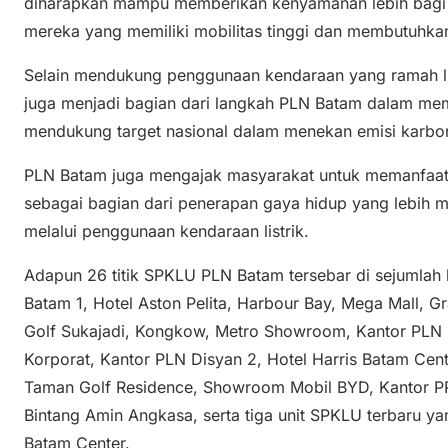
diharapkan mampu memberikan kenyamanan lebih bagi p
mereka yang memiliki mobilitas tinggi dan membutuhkan
Selain mendukung penggunaan kendaraan yang ramah li
juga menjadi bagian dari langkah PLN Batam dalam mem
mendukung target nasional dalam menekan emisi karbo
PLN Batam juga mengajak masyarakat untuk memanfaatk
sebagai bagian dari penerapan gaya hidup yang lebih mo
melalui penggunaan kendaraan listrik.
Adapun 26 titik SPKLU PLN Batam tersebar di sejumlah lo
Batam 1, Hotel Aston Pelita, Harbour Bay, Mega Mall, 
Golf Sukajadi, Kongkow, Metro Showroom, Kantor PLN D
Korporat, Kantor PLN Disyan 2, Hotel Harris Batam Cente
Taman Golf Residence, Showroom Mobil BYD, Kantor PP P
Bintang Amin Angkasa, serta tiga unit SPKLU terbaru y
Batam Center.