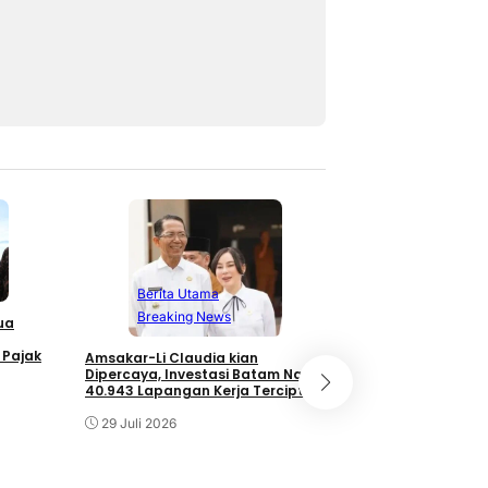
Berita Utam
Branding
Tec
Berita Utama
Rayakan Hari Jadi
Breaking News
ua
Perkuat Sinergi In
Transformasi Digi
 Pajak
Amsakar-Li Claudia kian
27 Juli 2026
Dipercaya, Investasi Batam Naik,
40.943 Lapangan Kerja Tercipta
29 Juli 2026