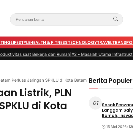
TING
LIFESTYLE
HEALTH & FITNESS
TECHNOLOGY
TRAVEL
TRANSPO
ivitas saat Bekerja dari Rumah
|
#2 -
Masalah Utama Infrastruktur Pe
Berita Populer
Batam Perluas Jaringan SPKLU di Kota Batam
n Listrik, PLN
SPKLU di Kota
01
Sosok Fenzand
Langgam Saiy
Ramah, insya
Masyarakat
15 Mei 2026
•
13