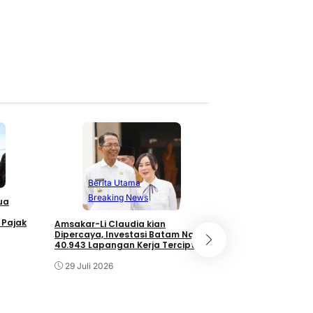
Berita Utam
Branding
Tec
Berita Utama
Rayakan Hari Jadi
Breaking News
ua
Perkuat Sinergi In
Transformasi Digi
 Pajak
Amsakar-Li Claudia kian
27 Juli 2026
Dipercaya, Investasi Batam Naik,
40.943 Lapangan Kerja Tercipta
29 Juli 2026