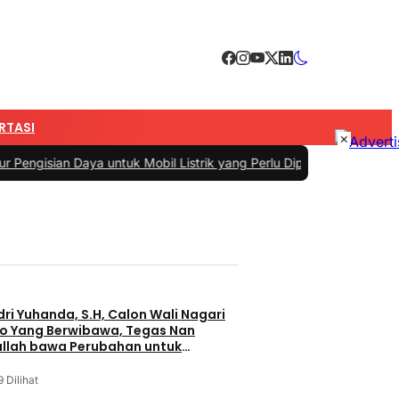
RTASI
×
ngisian Daya untuk Mobil Listrik yang Perlu Diperhatikan
|
#3 -
Pandu
ri Yuhanda, S.H, Calon Wali Nagari
o Yang Berwibawa, Tegas Nan
allah bawa Perubahan untuk
9 Dilihat