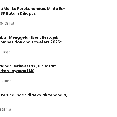
ati Menko Perekonomian, Minta Ex-
a BP Batam Dihapus
84 Dilihat
mbali Menggelar Event Bertajuk
ompetition and Towel Art 2026”
Dilihat
ahan Berinvestasi, BP Batam
urkan Layanan LMS
 Dilihat
 Perundungan di Sekolah Yehonala,
3 Dilihat
u