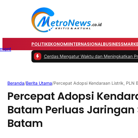
POLITIK
EKONOMI
INTERNASIONAL
BUSINESS
MARKE
#1 -
Tips Cerdas Mengatur Waktu dan Meningkatkan Produkt
Beranda
/
Berita Utama
/
Percepat Adopsi Kendaraan Listrik, PLN 
Percepat Adopsi Kendaraa
Batam Perluas Jaringan 
Batam