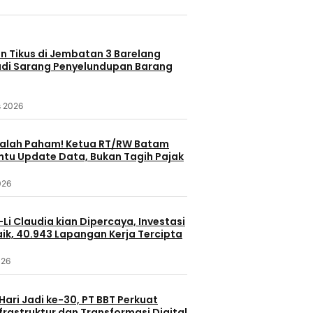
n Tikus di Jembatan 3 Barelang
adi Sarang Penyelundupan Barang
s 2026
alah Paham! Ketua RT/RW Batam
tu Update Data, Bukan Tagih Pajak
026
i Claudia kian Dipercaya, Investasi
ik, 40.943 Lapangan Kerja Tercipta
026
ari Jadi ke-30, PT BBT Perkuat
nfrastruktur dan Transformasi Digital