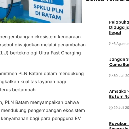
Pelabuha
Diduga j
Ilegal
 pengembangan ekosistem kendaraan
6 Agustu
 tersebut diwujudkan melalui penambahan
KLU) berteknologi Ultra Fast Charging
Jangan S
Cuma Ban
i komitmen PLN Batam dalam mendukung
30 Juli 2
ngkatkan kualitas layanan bagi
terus bertambah.
Amsakar-L
Batam Na
tam, PLN Batam menyampaikan bahwa
29 Juli 2
ntuk mendukung pengembangan ekosistem
n kenyamanan bagi para pengguna EV
Rayakan H
Sinergi I