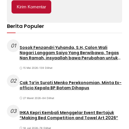
Berita Populer
01
Sosok Fenzandri Yuhanda, S.H, Calon Wali
Nagari Langgam Saiyo Yang Berwibawa, Tegas
Nan Ramah, insyaallah bawa Perubahan untuk
Masyarakat
15 Mei 2026
•
139 Dilihat
02
Cak Ta’in Surati Menko Perekonomian, Minta Ex-
officio Kepala BP Batam Dihapus
27 Maret 2026
•
84 Dilihat
03
IHKA Kepri Kembali Menggelar Event Bertajuk
“Making Bed Competition and Towel Art 2026”
18 Juli 2026
•
78 Dilihat