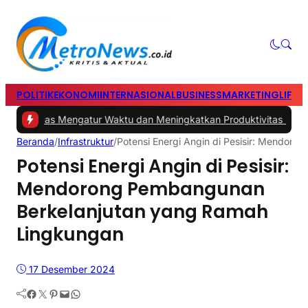
POLITIK
EKONOMI
INTERNASIONAL
BUSINESS
MARKETING
LIFES
s Cerdas Mengatur Waktu dan Meningkatkan Produktivitas saat Bek
Beranda
/
Infrastruktur
/
Potensi Energi Angin di Pesisir: Mendor
Potensi Energi Angin di Pesisir:
Mendorong Pembangunan
Berkelanjutan yang Ramah
Lingkungan
17 Desember 2024
Facebook
Twitter
Pinterest
Mail
WhatsApp