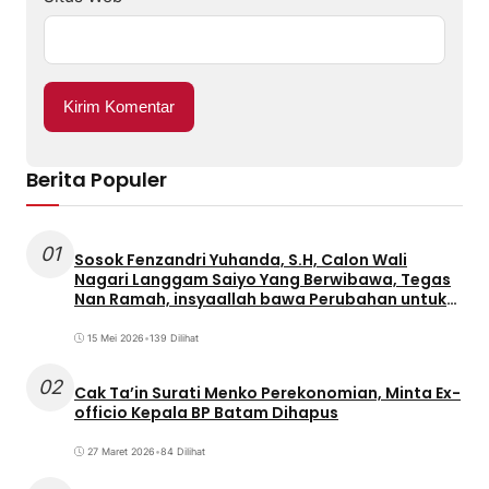
Berita Populer
01
Sosok Fenzandri Yuhanda, S.H, Calon Wali
Nagari Langgam Saiyo Yang Berwibawa, Tegas
Nan Ramah, insyaallah bawa Perubahan untuk
Masyarakat
15 Mei 2026
•
139 Dilihat
02
Cak Ta’in Surati Menko Perekonomian, Minta Ex-
officio Kepala BP Batam Dihapus
27 Maret 2026
•
84 Dilihat