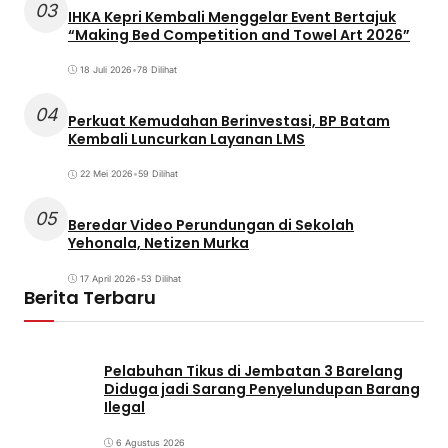
03
IHKA Kepri Kembali Menggelar Event Bertajuk
“Making Bed Competition and Towel Art 2026”
18 Juli 2026
•
78 Dilihat
04
Perkuat Kemudahan Berinvestasi, BP Batam
Kembali Luncurkan Layanan LMS
22 Mei 2026
•
59 Dilihat
05
Beredar Video Perundungan di Sekolah
Yehonala, Netizen Murka
17 April 2026
•
53 Dilihat
Berita Terbaru
Pelabuhan Tikus di Jembatan 3 Barelang
Diduga jadi Sarang Penyelundupan Barang
Ilegal
6 Agustus 2026