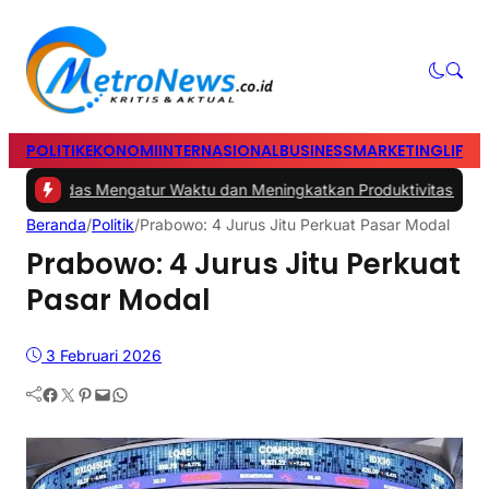
POLITIK
EKONOMI
INTERNASIONAL
BUSINESS
MARKETING
LIFES
ps Cerdas Mengatur Waktu dan Meningkatkan Produktivitas saat Bek
Beranda
/
Politik
/
Prabowo: 4 Jurus Jitu Perkuat Pasar Modal
Prabowo: 4 Jurus Jitu Perkuat
Pasar Modal
3 Februari 2026
Facebook
Twitter
Pinterest
Mail
WhatsApp