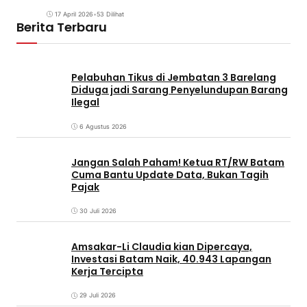
17 April 2026
•
53 Dilihat
Berita Terbaru
Pelabuhan Tikus di Jembatan 3 Barelang
Diduga jadi Sarang Penyelundupan Barang
Ilegal
6 Agustus 2026
Jangan Salah Paham! Ketua RT/RW Batam
Cuma Bantu Update Data, Bukan Tagih
Pajak
30 Juli 2026
Amsakar-Li Claudia kian Dipercaya,
Investasi Batam Naik, 40.943 Lapangan
Kerja Tercipta
29 Juli 2026