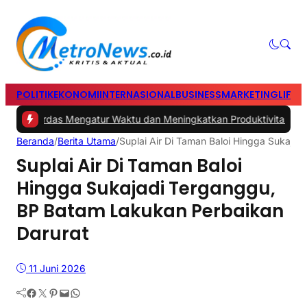
POLITIK
EKONOMI
INTERNASIONAL
BUSINESS
MARKETING
LIFES
ips Cerdas Mengatur Waktu dan Meningkatkan Produktivitas saat B
Beranda
/
Berita Utama
/
Suplai Air Di Taman Baloi Hingga Sukaja
Suplai Air Di Taman Baloi
Hingga Sukajadi Terganggu,
BP Batam Lakukan Perbaikan
Darurat
11 Juni 2026
Facebook
Twitter
Pinterest
Mail
WhatsApp