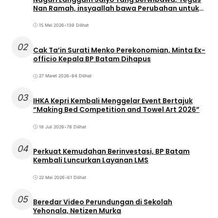
Nan Ramah, insyaallah bawa Perubahan untuk
Masyarakat
15 Mei 2026
•
139 Dilihat
02
Cak Ta’in Surati Menko Perekonomian, Minta Ex-
officio Kepala BP Batam Dihapus
27 Maret 2026
•
84 Dilihat
03
IHKA Kepri Kembali Menggelar Event Bertajuk
“Making Bed Competition and Towel Art 2026”
18 Juli 2026
•
78 Dilihat
04
Perkuat Kemudahan Berinvestasi, BP Batam
Kembali Luncurkan Layanan LMS
22 Mei 2026
•
61 Dilihat
05
Beredar Video Perundungan di Sekolah
Yehonala, Netizen Murka