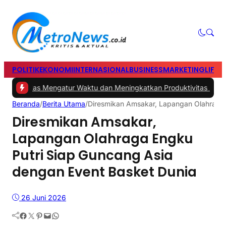
POLITIK
EKONOMI
INTERNASIONAL
BUSINESS
MARKETING
LIFES
s Cerdas Mengatur Waktu dan Meningkatkan Produktivitas saat Bek
Beranda
/
Berita Utama
/
Diresmikan Amsakar, Lapangan Olahraga 
Diresmikan Amsakar,
Lapangan Olahraga Engku
Putri Siap Guncang Asia
dengan Event Basket Dunia
26 Juni 2026
Facebook
Twitter
Pinterest
Mail
WhatsApp