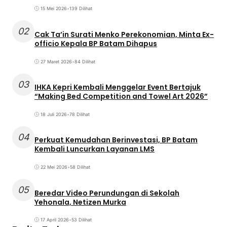
15 Mei 2026
•
139 Dilihat
02
Cak Ta’in Surati Menko Perekonomian, Minta Ex-
officio Kepala BP Batam Dihapus
27 Maret 2026
•
84 Dilihat
03
IHKA Kepri Kembali Menggelar Event Bertajuk
“Making Bed Competition and Towel Art 2026”
18 Juli 2026
•
78 Dilihat
04
Perkuat Kemudahan Berinvestasi, BP Batam
Kembali Luncurkan Layanan LMS
22 Mei 2026
•
58 Dilihat
05
Beredar Video Perundungan di Sekolah
Yehonala, Netizen Murka
17 April 2026
•
53 Dilihat