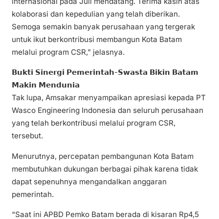
internasional pada Juli mendatang. Terima kasih atas
kolaborasi dan kepedulian yang telah diberikan.
Semoga semakin banyak perusahaan yang tergerak
untuk ikut berkontribusi membangun Kota Batam
melalui program CSR,” jelasnya.
𝗕𝘂𝗸𝘁𝗶 𝗦𝗶𝗻𝗲𝗿𝗴𝗶 𝗣𝗲𝗺𝗲𝗿𝗶𝗻𝘁𝗮𝗵-𝗦𝘄𝗮𝘀𝘁𝗮 𝗕𝗶𝗸𝗶𝗻 𝗕𝗮𝘁𝗮𝗺
𝗠𝗮𝗸𝗶𝗻 𝗠𝗲𝗻𝗱𝘂𝗻𝗶𝗮
Tak lupa, Amsakar menyampaikan apresiasi kepada PT
Wasco Engineering Indonesia dan seluruh perusahaan
yang telah berkontribusi melalui program CSR,
tersebut.
Menurutnya, percepatan pembangunan Kota Batam
membutuhkan dukungan berbagai pihak karena tidak
dapat sepenuhnya mengandalkan anggaran
pemerintah.
“Saat ini APBD Pemko Batam berada di kisaran Rp4,5