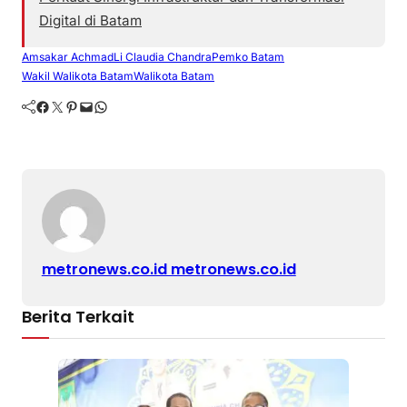
Digital di Batam
Amsakar Achmad
Li Claudia Chandra
Pemko Batam
Wakil Walikota Batam
Walikota Batam
Facebook
Twitter
Pinterest
Mail
WhatsApp
metronews.co.id metronews.co.id
Berita Terkait