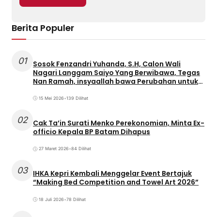
Berita Populer
01
Sosok Fenzandri Yuhanda, S.H, Calon Wali
Nagari Langgam Saiyo Yang Berwibawa, Tegas
Nan Ramah, insyaallah bawa Perubahan untuk
Masyarakat
15 Mei 2026
•
139 Dilihat
02
Cak Ta’in Surati Menko Perekonomian, Minta Ex-
officio Kepala BP Batam Dihapus
27 Maret 2026
•
84 Dilihat
03
IHKA Kepri Kembali Menggelar Event Bertajuk
“Making Bed Competition and Towel Art 2026”
18 Juli 2026
•
78 Dilihat