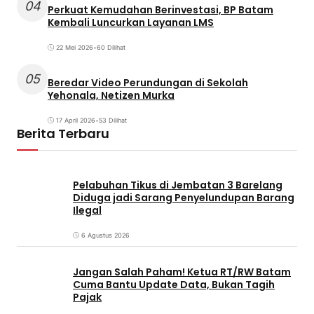
04
Perkuat Kemudahan Berinvestasi, BP Batam
Kembali Luncurkan Layanan LMS
22 Mei 2026
•
60 Dilihat
05
Beredar Video Perundungan di Sekolah
Yehonala, Netizen Murka
17 April 2026
•
53 Dilihat
Berita Terbaru
Pelabuhan Tikus di Jembatan 3 Barelang
Diduga jadi Sarang Penyelundupan Barang
Ilegal
6 Agustus 2026
Jangan Salah Paham! Ketua RT/RW Batam
Cuma Bantu Update Data, Bukan Tagih
Pajak