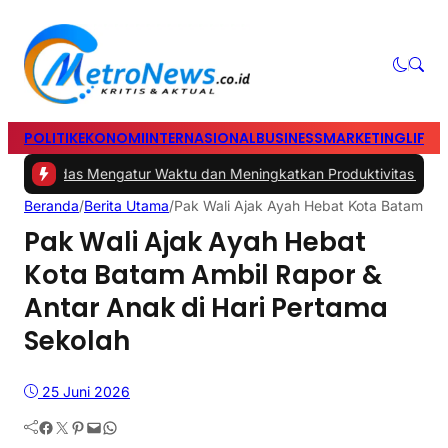
POLITIK
EKONOMI
INTERNASIONAL
BUSINESS
MARKETING
LIFES
ps Cerdas Mengatur Waktu dan Meningkatkan Produktivitas saat Be
Beranda
/
Berita Utama
/
Pak Wali Ajak Ayah Hebat Kota Batam Amb
Pak Wali Ajak Ayah Hebat
Kota Batam Ambil Rapor &
Antar Anak di Hari Pertama
Sekolah
25 Juni 2026
Facebook
Twitter
Pinterest
Mail
WhatsApp