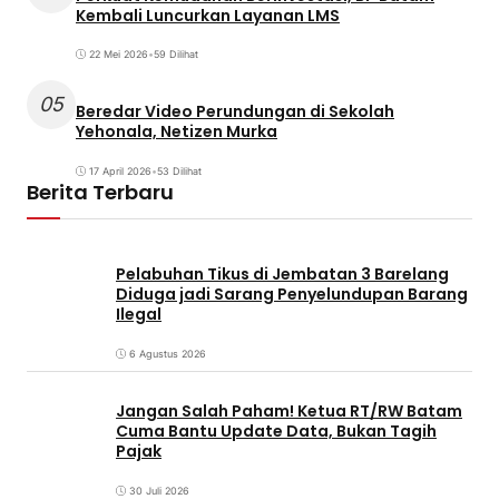
Kembali Luncurkan Layanan LMS
22 Mei 2026
•
59 Dilihat
05
Beredar Video Perundungan di Sekolah
Yehonala, Netizen Murka
17 April 2026
•
53 Dilihat
Berita Terbaru
Pelabuhan Tikus di Jembatan 3 Barelang
Diduga jadi Sarang Penyelundupan Barang
Ilegal
6 Agustus 2026
Jangan Salah Paham! Ketua RT/RW Batam
Cuma Bantu Update Data, Bukan Tagih
Pajak
30 Juli 2026