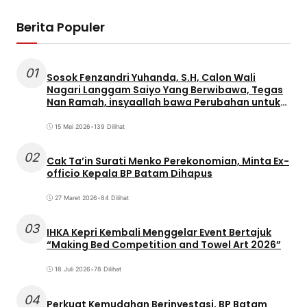
Berita Populer
01
Sosok Fenzandri Yuhanda, S.H, Calon Wali
Nagari Langgam Saiyo Yang Berwibawa, Tegas
Nan Ramah, insyaallah bawa Perubahan untuk
Masyarakat
15 Mei 2026
•
139 Dilihat
02
Cak Ta’in Surati Menko Perekonomian, Minta Ex-
officio Kepala BP Batam Dihapus
27 Maret 2026
•
84 Dilihat
03
IHKA Kepri Kembali Menggelar Event Bertajuk
“Making Bed Competition and Towel Art 2026”
18 Juli 2026
•
78 Dilihat
04
Perkuat Kemudahan Berinvestasi, BP Batam