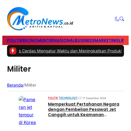
POLITIK
EKONOMI
INTERNASIONAL
BUSINESS
MARKETING
LIFES
#1 -
Tips Cerdas Mengatur Waktu dan Meningkatkan Produktivitas 
Militer
Beranda
/
Militer
POLITIK
|
TECHNOLOGY
•
17 Desember 2024
Memperkuat Pertahanan Negara
dengan Pembelian Pesawat Jet
Canggih untuk Keamanan
Perbatasan