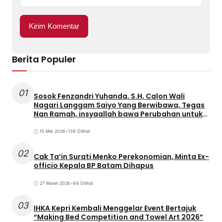
Berita Populer
01
Sosok Fenzandri Yuhanda, S.H, Calon Wali
Nagari Langgam Saiyo Yang Berwibawa, Tegas
Nan Ramah, insyaallah bawa Perubahan untuk
Masyarakat
15 Mei 2026
•
139 Dilihat
02
Cak Ta’in Surati Menko Perekonomian, Minta Ex-
officio Kepala BP Batam Dihapus
27 Maret 2026
•
84 Dilihat
03
IHKA Kepri Kembali Menggelar Event Bertajuk
“Making Bed Competition and Towel Art 2026”