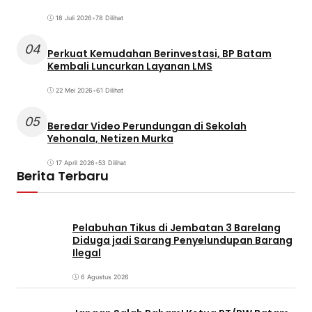
18 Juli 2026
•
78 Dilihat
04
Perkuat Kemudahan Berinvestasi, BP Batam
Kembali Luncurkan Layanan LMS
22 Mei 2026
•
61 Dilihat
05
Beredar Video Perundungan di Sekolah
Yehonala, Netizen Murka
17 April 2026
•
53 Dilihat
Berita Terbaru
Pelabuhan Tikus di Jembatan 3 Barelang
Diduga jadi Sarang Penyelundupan Barang
Ilegal
6 Agustus 2026