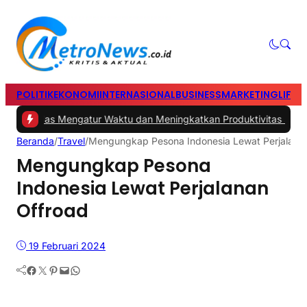
POLITIK
EKONOMI
INTERNASIONAL
BUSINESS
MARKETING
LIFES
s Cerdas Mengatur Waktu dan Meningkatkan Produktivitas saat Bek
Beranda
/
Travel
/
Mengungkap Pesona Indonesia Lewat Perjalanan
Mengungkap Pesona
Indonesia Lewat Perjalanan
Offroad
19 Februari 2024
Facebook
Twitter
Pinterest
Mail
WhatsApp